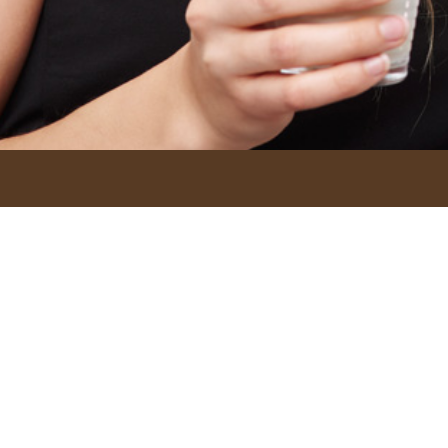
Società
Sparetime Srl
ritivo, per iniziare la
Partita IVA: 03927951206
Via Serrabella, 1 - Rastignano (