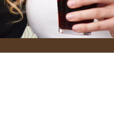
Contatti
0510216447
3894658632
BO)
juniorclubrastignano.it/pizzeria-
vitah