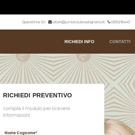
Sparetime Srl
vitah@juniorclubrastignano.it
0510216447
RICHIEDI INFO
CONTATTI
RICHIEDI PREVENTIVO
compila il modulo per ricevere
informazioni
Nome Cognome*