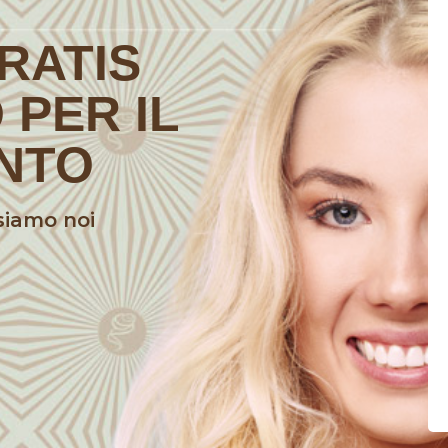
GRATIS
 PER IL
NTO
nsiamo noi