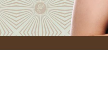
Chi siamo
WINE COCKTAIL & MUSIC BAR Ideale per un ape
serata o far tardi la notte