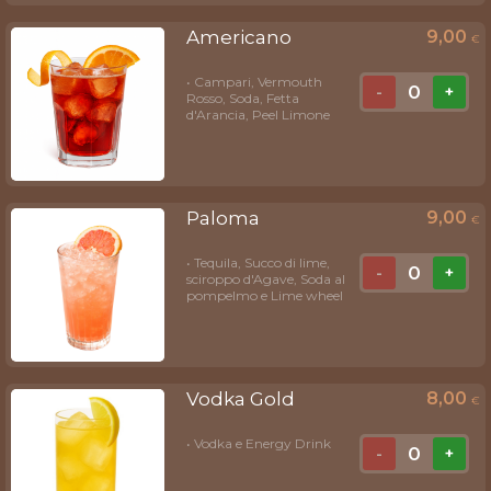
Americano
9,00
€
• Campari, Vermouth
0
-
+
Rosso, Soda, Fetta
d'Arancia, Peel Limone
Paloma
9,00
€
• Tequila, Succo di lime,
0
-
+
sciroppo d'Agave, Soda al
pompelmo e Lime wheel
Vodka Gold
8,00
€
• Vodka e Energy Drink
0
-
+