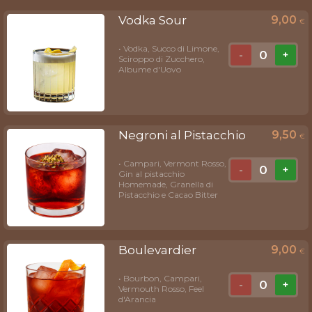
Vodka Sour
9,00
€
• Vodka, Succo di Limone,
0
-
+
Sciroppo di Zucchero,
Albume d'Uovo
Negroni al Pistacchio
9,50
€
• Campari, Vermont Rosso,
0
-
+
Gin al pistacchio
Homemade, Granella di
Pistacchio e Cacao Bitter
Boulevardier
9,00
€
• Bourbon, Campari,
0
-
+
Vermouth Rosso, Feel
d'Arancia