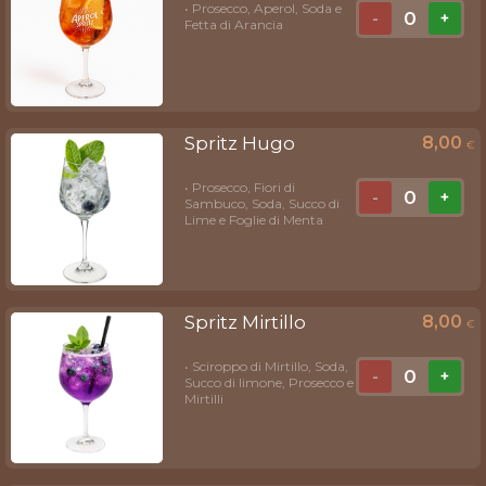
• Prosecco, Aperol, Soda e
0
-
+
Fetta di Arancia
Spritz Hugo
8,00
€
• Prosecco, Fiori di
0
-
+
Sambuco, Soda, Succo di
Lime e Foglie di Menta
Spritz Mirtillo
8,00
€
• Sciroppo di Mirtillo, Soda,
0
-
+
Succo di limone, Prosecco e
Mirtilli