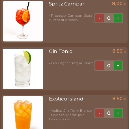
Spritz Campari
8,00
€
• Prosecco, Campari, Soda
0
-
+
e Fetta di Arancia
Gin Tonic
8,50
€
• Gin Edgar e Acqua Tonica
0
-
+
Exotico Island
8,50
€
• Vodka, Gin, Rum Bianco,
0
-
+
Triple Sec, Maracuja e
Lemon Soda