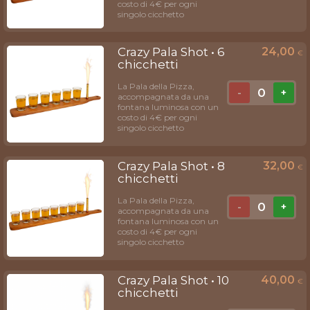
costo di 4€ per ogni
singolo cicchetto​
Crazy Pala Shot • 6
24,00
€
chicchetti
La Pala della Pizza,
0
-
+
accompagnata da una
fontana luminosa con un
costo di 4€ per ogni
singolo cicchetto​
Crazy Pala Shot • 8
32,00
€
chicchetti
La Pala della Pizza,
0
-
+
accompagnata da una
fontana luminosa con un
costo di 4€ per ogni
singolo cicchetto​
Crazy Pala Shot • 10
40,00
€
chicchetti