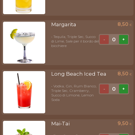
Margarita
8,50
€
• Tequila, Triple Sec, Succo
0
-
+
di Lime, Sale per il bordo del
bicchiere
Long Beach Iced Tea
8,50
€
• Vodka, Gin, Rum Bianco,
0
-
+
Triple Sec, Cramberry,
Succo di Limone, Lemon
Soda
Mai-Tai
9,50
€