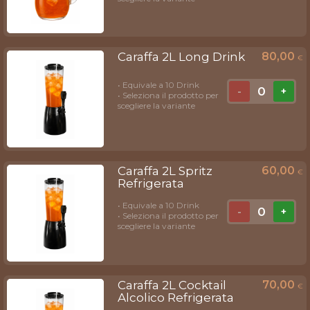
Caraffa 2L Long Drink
80,00
€
• Equivale a 10 Drink
0
-
+
• Seleziona il prodotto per
scegliere la variante
Caraffa 2L Spritz
60,00
€
Refrigerata
• Equivale a 10 Drink
0
-
+
• Seleziona il prodotto per
scegliere la variante
Caraffa 2L Cocktail
70,00
€
Alcolico Refrigerata