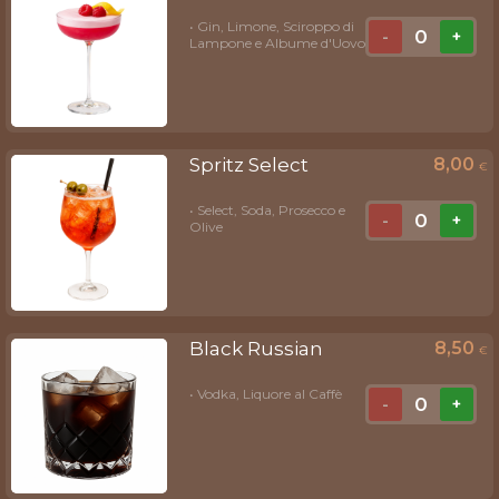
• Gin, Limone, Sciroppo di
0
-
+
Lampone e Albume d'Uovo
Spritz Select
8,00
€
• Select, Soda, Prosecco e
0
-
+
Olive
Black Russian
8,50
€
• Vodka, Liquore al Caffè
0
-
+