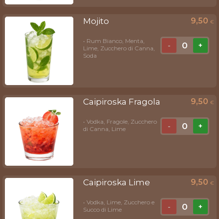
Mojito
9,50
€
• Rum Bianco, Menta,
0
-
+
Lime, Zucchero di Canna,
Soda
Caipiroska Fragola
9,50
€
• Vodka, Fragole, Zucchero
0
-
+
di Canna, Lime
Caipiroska Lime
9,50
€
• Vodka, Lime, Zucchero e
0
-
+
Succo di Lime