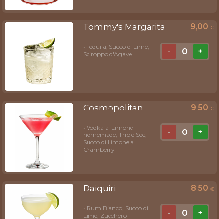
Tommy's Margarita
9,00
€
• Tequila, Succo di Lime,
0
-
+
Sciroppo d'Agave
Cosmopolitan
9,50
€
• Vodka al Limone
0
-
+
homemade, Triple Sec,
Succo di Limone e
Cramberry
Daiquiri
8,50
€
• Rum Bianco, Succo di
0
-
+
Lime, Zucchero