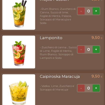
• Rum Bianco, Zucchero di
0
-
+
Canna, Succo di lime,
Foglie di Menta, Passoa,
Sciroppo di Maracujia e
Soda
Lamponito
9,50
€
• Zucchero di canna , Succo
0
-
+
di Lime, Foglie di Menta,
Rum Bianco, Sciroppo di
Lamponi e Soda
Caipiroska Maracuja
9,50
€
• Vodka, Lime, Zucchero e
0
-
+
Sciroppo di Maracuja