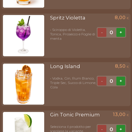
Spritz Violetta
8,00
€
• Sciroppo di Violetta,
0
-
+
Tonica, Prosecco e Foglie di
menta
Long Island
8,50
€
• Vodka, Gin, Rum Bianco,
0
-
+
Triple Sec, Succo di Limone,
Cola
Gin Tonic Premium
13,00
€
Seleziona il prodotto per
0
-
+
scegliere la variante