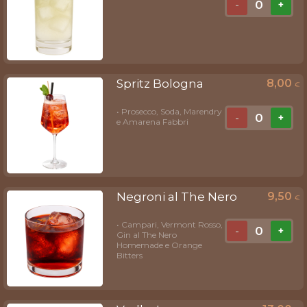
0
-
+
Spritz Bologna
8,00
€
• Prosecco, Soda, Marendry
0
-
+
e Amarena Fabbri
Negroni al The Nero
9,50
€
• Campari, Vermont Rosso,
0
-
+
Gin al The Nero
Homemade e Orange
Bitters