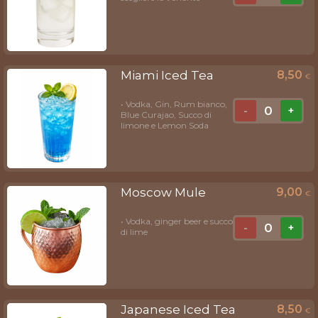
Miami Iced Tea
8,50
€
• Vodka, Gin, Rum bianco,
0
-
+
Blue Curajao, Succo di
limone e Lemon Soda
Moscow Mule
9,00
€
• Vodka, ginger beer e succo
0
-
+
di lime
Japanese Iced Tea
8,50
€