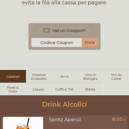
evita la fila alla cassa per pagare.
Hai un Coupon?
Invia
Cocktail
Vino In
Vini Al
Cocktail
Birre
Analcolici
Bottiglia
Calice
Food &
Liquori
Caffè e Thè
Bibite
Dolci
Drink Alcolici
Spritz Aperol
8,00
€