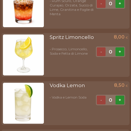
• Rum Scuro, Orange
0
-
+
Curajao, Orzata, Succo di
Lime, Granitina e Foglie di
Menta
Spritz Limoncello
8,00
€
• Prosecco, Limoncello,
0
-
+
Soda e Fetta di Limone
Vodka Lemon
8,50
€
• Vodka e Lemon Soda
0
-
+