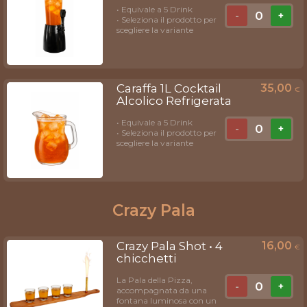
• Equivale a 5 Drink
0
-
+
• Seleziona il prodotto per
scegliere la variante
Caraffa 1L Cocktail
35,00
€
Alcolico Refrigerata
• Equivale a 5 Drink
0
-
+
• Seleziona il prodotto per
scegliere la variante
Crazy Pala
Crazy Pala Shot • 4
16,00
€
chicchetti
La Pala della Pizza,
0
-
+
accompagnata da una
fontana luminosa con un