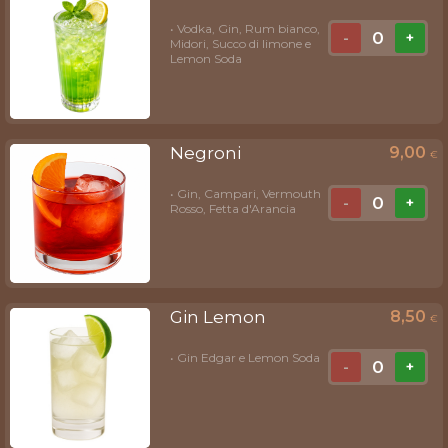
• Vodka, Gin, Rum bianco,
0
-
+
Midori, Succo di limone e
Lemon Soda
Negroni
9,00
€
• Gin, Campari, Vermouth
0
-
+
Rosso, Fetta d'Arancia
Gin Lemon
8,50
€
• Gin Edgar e Lemon Soda
0
-
+