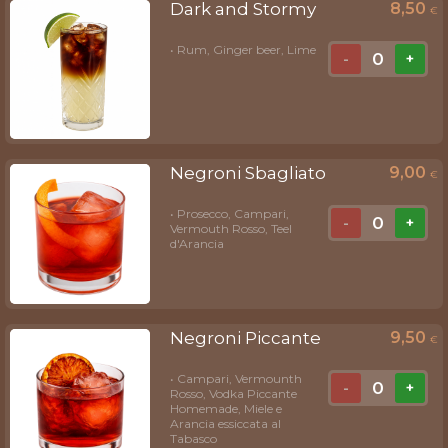
Dark and Stormy
8,50
€
• Rum, Ginger beer, Lime
0
-
+
Negroni Sbagliato
9,00
€
• Prosecco, Campari,
0
-
+
Vermouth Rosso, Teel
d'Arancia
Negroni Piccante
9,50
€
• Campari, Vermounth
0
-
+
Rosso, Vodka Piccante
Homemade, Miele e
Arancia essiccata al
Tabasco