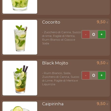
Cocorito
9,50
€
• Zucchero di Canna, Succo
0
-
+
di lime, Foglie di Menta,
Rum Bianco al Cocco e
Soda
Black Mojito
9,50
€
• Rum Bianco, Soda,
0
-
+
Zucchero di Canna, Succo
di Lime, Foglie di Menta e
Liquirizia
Caipirinha
9,50
€