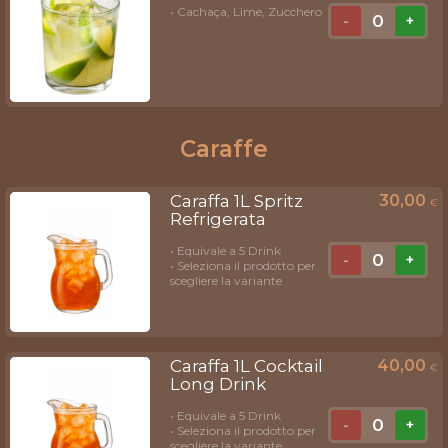
• Cachaça, Lime, Zucchero
0
-
+
Caraffe
Caraffa 1L Spritz
30,00
€
Refrigerata
• Equivale a 5 Drink
0
-
+
• Seleziona il prodotto per
scegliere la variante
Caraffa 1L Cocktail
40,00
€
Long Drink
• Equivale a 5 Drink
0
-
+
• Seleziona il prodotto per
scegliere la variante