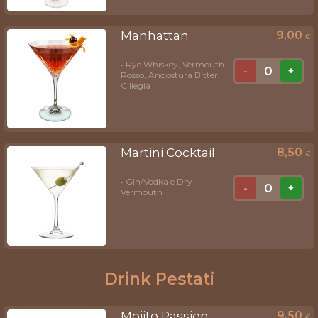
Manhattan
9,00
€
• Rye Whiskey, Vermouth
0
-
+
Rosso, Angostura Bitter,
Ciliegia
Martini Cocktail
8,50
€
• Gin/Vodka e Dry
0
-
+
Vermouth
Drink Pestati
Mojito Passion
9,50
€