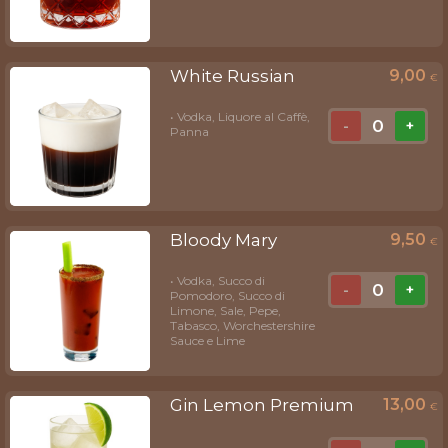
White Russian
9,00
€
• Vodka, Liquore al Caffè,
0
-
+
Panna
Bloody Mary
9,50
€
• Vodka, Succo di
0
-
+
Pomodoro, Succo di
Limone, Sale, Pepe,
Tabasco, Worchestershire
Sauce e Lime
Gin Lemon Premium
13,00
€