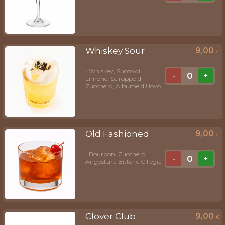
Whiskey Sour
9,00
€
• Whiskey, Succo di
0
-
+
Limone, Sciroppo di
Zucchero, Albume d'Uovo
Old Fashioned
9,00
€
• Bourbon, Zucchero,
0
-
+
Angostura Bitter e Ciliegia
Clover Club
9,00
€